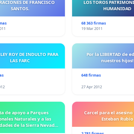
RACIONES DE FRANCISCO
LOS TOROS PATRIMONI
SANTOS.
HUMANIDAD
rmas
68 363 firmas
011
19 Mar 2011
 LEY ROY DE INDULTO PARA
Por la LIBERTAD de e
LAS FARC
nuestros hijos!
as
648 firmas
012
27 Apr 2012
ta de apoyo a Parques
Carcel para el asesino
nales Naturales y a las
Esteban Rubio
ades de la Sierra Nevada
de Santa Marta
2 781 firmas