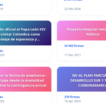
as
019
22 Feb 2026
ón oficial al Papa León XIV
Proyecto Hospital Vet
 visitar Colombia como
Público
nsaje de esperanza y
reconciliación
33 565 firmas
as
025
17 Dec 2011
ar la forma de enseñanza –
NO AL PLAN PARCIA
izaje desde la modalidad
DESARROLLO SUR 1 
ante la contingencia actual
CUNDINAMARC
as
270 firmas
020
16 Apr 2023