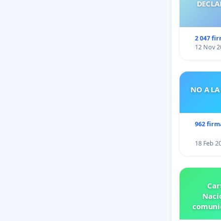
DECLA
2 047 fi
12 Nov 2
NO A LA
962 firm
18 Feb 2
Car
Nacio
comunid