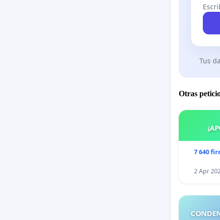
Escri
Tus da
Otras petici
¡AP
7 640 fi
2 Apr 20
CONDEN