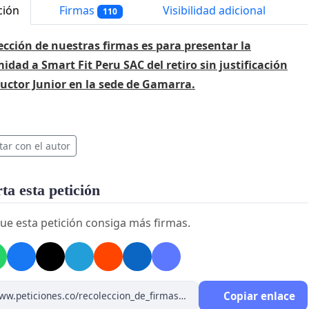
ción
Firmas
Visibilidad adicional
110
ección de nuestras firmas es para presentar la
idad a Smart Fit Peru SAC del retiro sin justificación
ructor Junior en la sede de Gamarra.
tar con el autor
a esta petición
ue esta petición consiga más firmas.
Copiar enlace