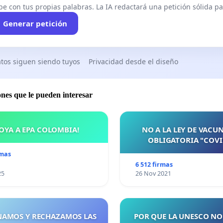
be con tus propias palabras. La IA redactará una petición sólida par
Generar petición
tos siguen siendo tuyos
Privacidad desde el diseño
ones que le pueden interesar
OYA A EPA COLOMBIA!
NO A LA LEY DE VACU
OBLIGATORIA "COVI
rmas
6 512 firmas
25
26 Nov 2021
AMOS Y RECHAZAMOS LAS
POR QUE LA UNESCO NO