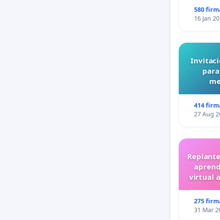
580 firm
16 Jan 2
Invitaci
para
me
414 firm
27 Aug 2
Replante
aprend
virtual 
275 firm
31 Mar 2