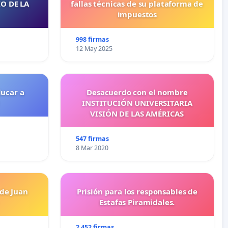
O DE LA
fallas técnicas de su plataforma de
impuestos
998 firmas
12 May 2025
ducar a
Desacuerdo con el nombre
INSTITUCIÓN UNIVERSITARIA
VISIÓN DE LAS AMÉRICAS
547 firmas
8 Mar 2020
 de Juan
Prisión para los responsables de
Estafas Piramidales.
2 452 firmas