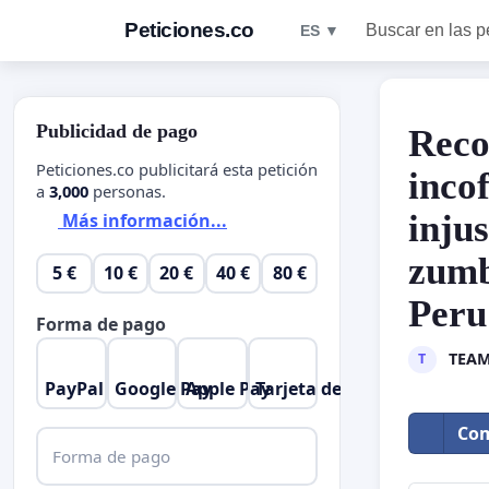
Peticiones.co
Buscar en las p
ES ▼
Publicidad de pago
Reco
Peticiones.co publicitará esta petición
inco
a
3,000
personas.
injus
Más información...
zumb
5 €
10 €
20 €
40 €
80 €
Peru
Forma de pago
TEAM
T
PayPal
Google Pay
Apple Pay
Tarjeta de crédito
Com
Forma de pago