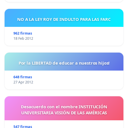
NO A LA LEY ROY DE INDULTO PARA LAS FARC
962 firmas
18 Feb 2012
Por la LIBERTAD de educar a nuestros hijos!
648 firmas
27 Apr 2012
Desacuerdo con el nombre INSTITUCIÓN
UNIVERSITARIA VISIÓN DE LAS AMÉRICAS
547 firmas