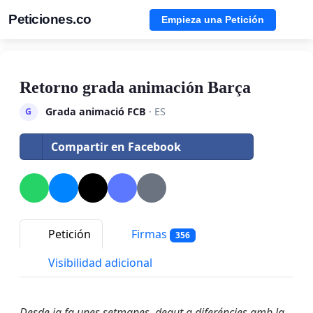
Peticiones.co
Empieza una Petición
Retorno grada animación Barça
Grada animació FCB
· ES
G
Compartir en Facebook
Petición
Firmas
356
Visibilidad adicional
Desde ja fa unes setmanes, degut a diferéncies amb la