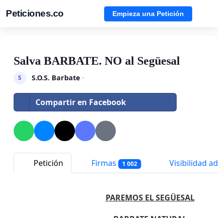
Peticiones.co
Empieza una Petición
Salva BARBATE. NO al Següesal
S.O.S. Barbate
·
S
Compartir en Facebook
Petición
Firmas
Visibilidad ad
1 002
PAREMOS EL SEGÜESAL