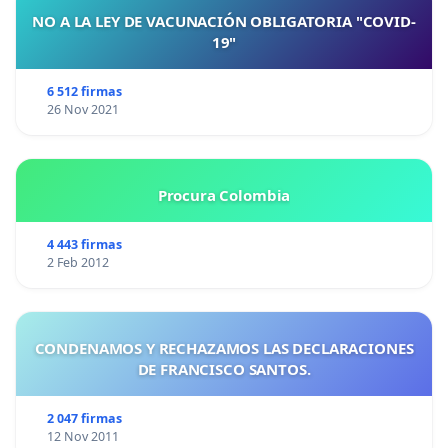
admnistraciones.
NO A LA LEY DE VACUNACIÓN OBLIGATORIA "COVID-
19"
SÍGUENOS EN REDES
@SOSBARBATE, donde iremos su
información de El Següesal y de acciones que realizare
6 512 firmas
26 Nov 2021
como manifestaciones, asambleas participativas, rutas,
instagram
,
twitter
y
facebook
.
Procura Colombia
¡Barbate NO SE VENDE!
4 443 firmas
2 Feb 2012
CONDENAMOS Y RECHAZAMOS LAS DECLARACIONES
DE FRANCISCO SANTOS.
2 047 firmas
12 Nov 2011