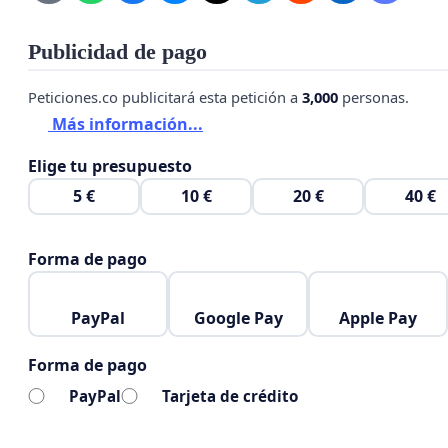
El Següesal será una urbanización mastodóntica que 
metros cuadrados
, que ocupará desde el Palomar de la
Publicidad de pago
carril de la Oscuridad (venta El Loro), llegando hasta cas
Peticiones.co publicitará esta petición a
3,000
personas.
Oliva, e incluyendo el parque eólico cercano a Vejer. En 
Más información...
zonas naturales de bosques de acebuche, pino y alcor
con singulares pastizales costeros y zonas de cultivo. 
Elige tu presupuesto
alto valor ecológico y calidad de vida para Vejer y Barba
5 €
10 €
20 €
40 €
Forma de pago
PayPal
Google Pay
Apple Pay
Forma de pago
PayPal
Tarjeta de crédito