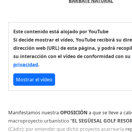
BARBATE NATURAL
Este contenido está alojado por YouTube
Si decide mostrar el vídeo, YouTube recibirá su dire
dirección web (URL) de esta página, y podrá recopi
su interacción con el vídeo de conformidad con su
privacidad
.
Mostrar el vídeo
Manifestamos nuestra
OPOSICIÓN
a que se lleve a cab
macroproyecto urbanístico “
EL SEGÜESAL GOLF RESO
(Cádiz); por entender que dicho proyecto acarrearía
re