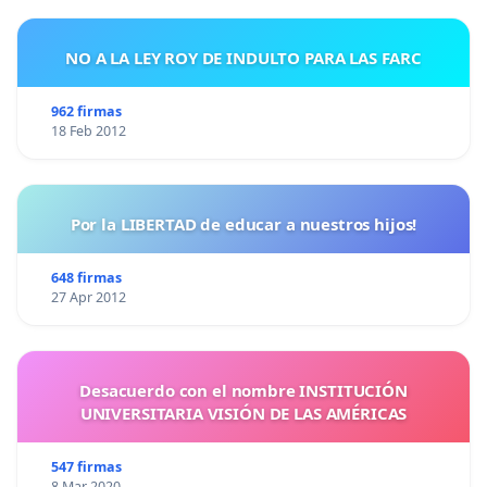
NO A LA LEY ROY DE INDULTO PARA LAS FARC
962 firmas
18 Feb 2012
Por la LIBERTAD de educar a nuestros hijos!
648 firmas
27 Apr 2012
Desacuerdo con el nombre INSTITUCIÓN
UNIVERSITARIA VISIÓN DE LAS AMÉRICAS
547 firmas
8 Mar 2020