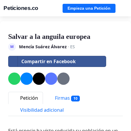
Peticiones.co
Empieza una Petición
Salvar a la anguila europea
Mencía Suárez Álvarez
· ES
M
Compartir en Facebook
Petición
Firmas
10
Visibilidad adicional
Está especie ha visto reducida su población en un