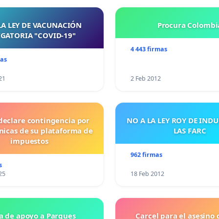
LA LEY DE VACUNACIÓN
Procura Colombi
GATORIA "COVID-19"
4 443 firmas
mas
21
2 Feb 2012
declare contingencia por
NO A LA LEY ROY DE IND
cnicas de su plataforma de
LAS FARC
impuestos
962 firmas
s
25
18 Feb 2012
a de apoyo a Parques
Carcel para el asesino 