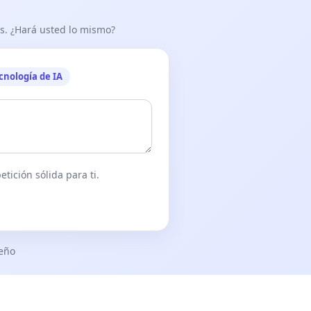
as. ¿Hará usted lo mismo?
cnología de IA
tición sólida para ti.
seño