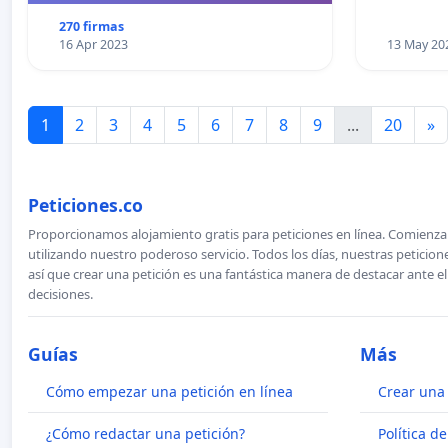
270 firmas
16 Apr 2023
13 May 20
1
2
3
4
5
6
7
8
9
...
20
»
Peticiones.co
Proporcionamos alojamiento gratis para peticiones en línea. Comienza 
utilizando nuestro poderoso servicio. Todos los días, nuestras petici
así que crear una petición es una fantástica manera de destacar ante e
decisiones.
Guías
Más
Cómo empezar una petición en línea
Crear una 
¿Cómo redactar una petición?
Política d