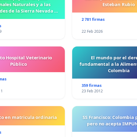
nales Naturales y a las
Esteban Rubio
es de la Sierra Nevada de
Santa Marta
2 781 firmas
s
9
22 Feb 2026
to Hospital Veterinario
El mundo por el der
Público
fundamental a la Alimen
Colombia
rmas
359 firmas
11
23 Feb 2012
o en matricula ordinaria
SS Francisco: Colombia 
pero no acepta IMPU
s