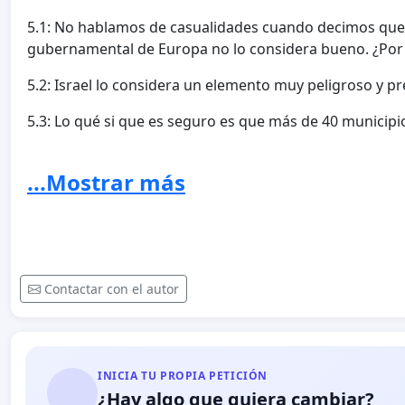
5.1: No hablamos de casualidades cuando decimos que B
gubernamental de Europa no lo considera bueno. ¿Por 
5.2: Israel lo considera un elemento muy peligroso y pr
5.3: Lo qué si que es seguro es que más de 40 municipio
Por todo esto y por muchos más motivos, pedimos a t
...Mostrar más
destrucción entre en sus vidas, porque a ésta se la lleva
PETRÓLEO EN CANARIAS! Ahora nos toca gritar NO AL 5G
Contactar con el autor
INICIA TU PROPIA PETICIÓN
¿Hay algo que quiera cambiar?