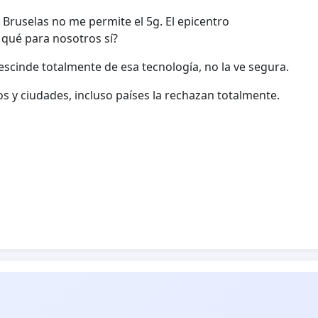
ruselas no me permite el 5g. El epicentro
qué para nosotros sí?
escinde totalmente de esa tecnología, no la ve segura.
s y ciudades, incluso países la rechazan totalmente.
odo ciudadano que no permita que este arma de
rá. Ya salimos una vez a la calle para gritar NO AL
! Muchas gracias. Atte: Cuida tu Tierra.