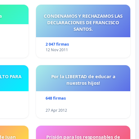
a
CONDENAMOS Y RECHAZAMOS LAS
DECLARACIONES DE FRANCISCO
SANTOS.
2 047 firmas
12 Nov 2011
ULTO PARA
Por la LIBERTAD de educar a
nuestros hijos!
648 firmas
27 Apr 2012
de Juan
Prisión para los responsables de