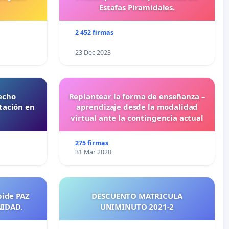
Estafas Piramidales.
2 452 firmas
23 Dec 2023
echo
Replantear la forma de enseñanza –
tación en
aprendizaje desde la modalidad
virtual ante la contingencia actual
275 firmas
31 Mar 2020
pide PAZ
DESCUENTO MATRICULA
NIDAD.
UNIMINUTO 2021-2