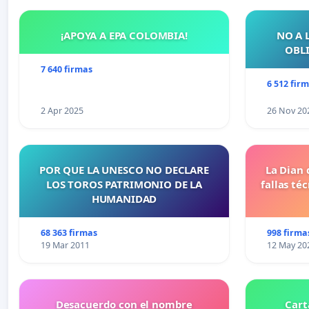
¡APOYA A EPA COLOMBIA!
NO A 
OBLI
7 640 firmas
6 512 fir
2 Apr 2025
26 Nov 20
POR QUE LA UNESCO NO DECLARE
La Dian 
LOS TOROS PATRIMONIO DE LA
fallas té
HUMANIDAD
68 363 firmas
998 firma
19 Mar 2011
12 May 20
Desacuerdo con el nombre
Cart