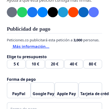
Ayuda a que esta petición consiga más firmas.
reduciendo los riesgos existentes.
Por lo expuesto, se solicita que esta petición sea
atendida y valorada, con la mayor brevedad
posible.
Publicidad de pago
Peticiones.co publicitará esta petición a
3,000
personas.
Más información...
Elige tu presupuesto
5 €
10 €
20 €
40 €
80 €
Forma de pago
PayPal
Google Pay
Apple Pay
Tarjeta de créd
Forma de pago