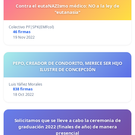
Contra el eutaNAZIsmo médico: NO a la ley de
"eutanasia"
Colectivo PF|SPK(EMFcol)
46 firmas
19 Nov 2022
PEPO, CREADOR DE CONDORITO, MERECE SER HIJO
ILUSTRE DE CONCEPCIÓN
Luis Yáñez Morales
838 firmas
18 Oct 2022
Solicitamos que se lleve a cabo la ceremonia de
graduación 2022 (finales de año) de manera
presencial