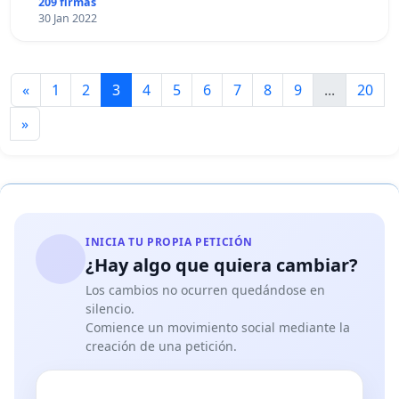
209 firmas
30 Jan 2022
«
1
2
3
4
5
6
7
8
9
...
20
»
INICIA TU PROPIA PETICIÓN
¿Hay algo que quiera cambiar?
Los cambios no ocurren quedándose en
silencio.
Comience un movimiento social mediante la
creación de una petición.