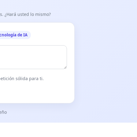
as. ¿Hará usted lo mismo?
cnología de IA
tición sólida para ti.
seño