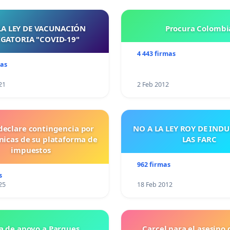
LA LEY DE VACUNACIÓN
Procura Colombi
GATORIA "COVID-19"
4 443 firmas
mas
21
2 Feb 2012
declare contingencia por
NO A LA LEY ROY DE IND
cnicas de su plataforma de
LAS FARC
impuestos
962 firmas
s
25
18 Feb 2012
a de apoyo a Parques
Carcel para el asesino 