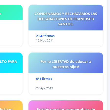
a
CONDENAMOS Y RECHAZAMOS LAS
DECLARACIONES DE FRANCISCO
SANTOS.
2 047 firmas
12 Nov 2011
ULTO PARA
Por la LIBERTAD de educar a
nuestros hijos!
648 firmas
27 Apr 2012
de Juan
Prisión para los responsables de