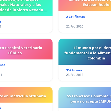
nales Naturales y a las
Esteban Rubio
es de la Sierra Nevada de
Santa Marta
2 781 firmas
s
9
22 Feb 2026
to Hospital Veterinario
El mundo por el der
Público
fundamental a la Alimen
Colombia
rmas
359 firmas
11
23 Feb 2012
o en matricula ordinaria
SS Francisco: Colombia 
pero no acepta IMPU
s