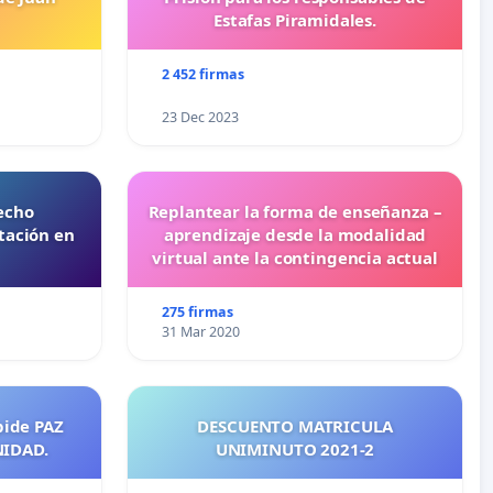
Estafas Piramidales.
2 452 firmas
23 Dec 2023
echo
Replantear la forma de enseñanza –
tación en
aprendizaje desde la modalidad
virtual ante la contingencia actual
275 firmas
31 Mar 2020
pide PAZ
DESCUENTO MATRICULA
NIDAD.
UNIMINUTO 2021-2