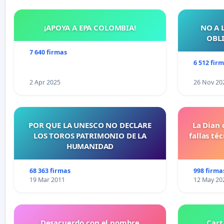
¡APOYA A EPA COLOMBIA!
NO A 
OBLI
7 640 firmas
6 512 fir
2 Apr 2025
26 Nov 20
POR QUE LA UNESCO NO DECLARE
La Dian 
LOS TOROS PATRIMONIO DE LA
fallas té
HUMANIDAD
68 363 firmas
998 firma
19 Mar 2011
12 May 20
Desacuerdo con el nombre
Cart