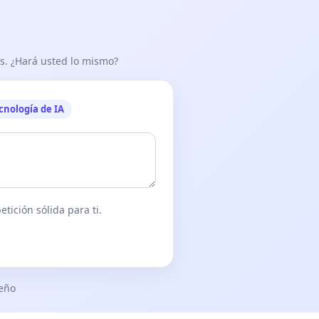
as. ¿Hará usted lo mismo?
cnología de IA
tición sólida para ti.
seño