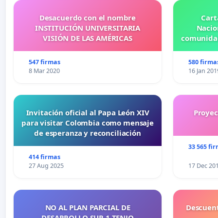
Desacuerdo con el nombre
Cart
INSTITUCIÓN UNIVERSITARIA
Nacio
VISIÓN DE LAS AMÉRICAS
comunidad
547 firmas
580 firma
8 Mar 2020
16 Jan 201
Invitación oficial al Papa León XIV
Proyec
para visitar Colombia como mensaje
de esperanza y reconciliación
33 565 fi
414 firmas
27 Aug 2025
17 Dec 20
NO AL PLAN PARCIAL DE
Descuent
DESARROLLO SUR 1 TENJO