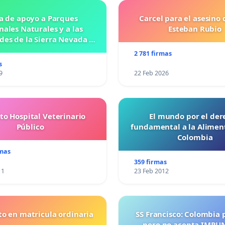
a de apoyo a Parques
Carcel para el asesino 
nales Naturales y a las
Esteban Rubio
es de la Sierra Nevada de
Santa Marta
2 781 firmas
s
9
22 Feb 2026
to Hospital Veterinario
El mundo por el der
Público
fundamental a la Alimen
Colombia
rmas
359 firmas
11
23 Feb 2012
o en matricula ordinaria
SS Francisco: Colombia 
pero no acepta IMPU