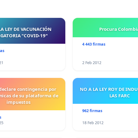
LA LEY DE VACUNACIÓN
Procura Colombi
GATORIA "COVID-19"
4 443 firmas
mas
21
2 Feb 2012
declare contingencia por
NO A LA LEY ROY DE IND
cnicas de su plataforma de
LAS FARC
impuestos
962 firmas
s
25
18 Feb 2012