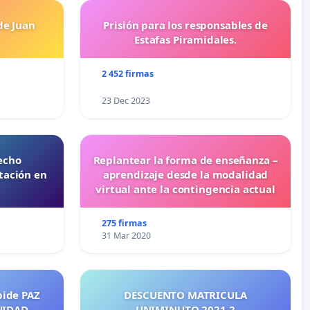
de Juan
Prisión para los responsables de
Estafas Piramidales.
2 452 firmas
23 Dec 2023
echo
Replantear la forma de enseñanza –
tación en
aprendizaje desde la modalidad
virtual ante la contingencia actual
275 firmas
31 Mar 2020
pide PAZ
DESCUENTO MATRICULA
NIDAD.
UNIMINUTO 2021-2