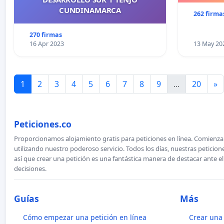
CUNDINAMARCA
262 firma
270 firmas
16 Apr 2023
13 May 20
1
2
3
4
5
6
7
8
9
...
20
»
Peticiones.co
Proporcionamos alojamiento gratis para peticiones en línea. Comienza 
utilizando nuestro poderoso servicio. Todos los días, nuestras petici
así que crear una petición es una fantástica manera de destacar ante e
decisiones.
Guías
Más
Cómo empezar una petición en línea
Crear una 