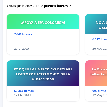
Otras peticiones que le pueden interesar
¡APOYA A EPA COLOMBIA!
NO A 
OBLI
7 640 firmas
6 512 fir
2 Apr 2025
26 Nov 20
POR QUE LA UNESCO NO DECLARE
La Dian 
LOS TOROS PATRIMONIO DE LA
fallas té
HUMANIDAD
68 363 firmas
998 firma
19 Mar 2011
12 May 20