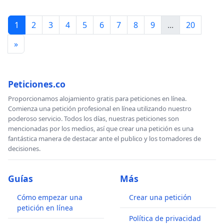
1
2
3
4
5
6
7
8
9
...
20
Como tem sido amplamente documentado, a violência
contra as mulheres em nossos países, enraizada no
»
sexismo e na discriminação estrutural, é aumentada
pelo contexto de violência armada da região, o qual,
por sua vez, está diretamente relacionado ao tráfico de
Peticiones.co
drogas. Então, o combate ao aumento da violência
Proporcionamos alojamiento gratis para peticiones en línea.
contra as mulheres exige uma revisão urgente das
Comienza una petición profesional en línea utilizando nuestro
políticas que proíbem o comércio de drogas.
poderoso servicio. Todos los días, nuestras peticiones son
mencionadas por los medios, así que crear una petición es una
O narcotráfico tem sido responsável pelo surgimento e
fantástica manera de destacar ante el publico y los tomadores de
fortalecimento de diferentes aparatos criminosos que
decisiones.
encontram na luta armada a maneira de defender seus
interesses comerciais, passando por cima dos direitos
Guías
Más
humanos da população e enfraquecendo,
transversalmente - por meio da corrupção -, os Estados
Cómo empezar una
Crear una petición
e suas instituições. As políticas antidrogas
petición en línea
desenvolvidas pelos Estados não detiveram o
Política de privacidad