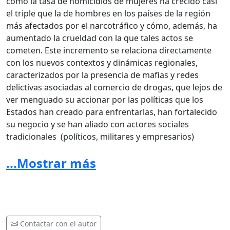
cómo la tasa de homicidios de mujeres ha crecido casi
el triple que la de hombres en los países de la región
más afectados por el narcotráfico y cómo, además, ha
aumentado la crueldad con la que tales actos se
cometen. Este incremento se relaciona directamente
con los nuevos contextos y dinámicas regionales,
caracterizados por la presencia de mafias y redes
delictivas asociadas al comercio de drogas, que lejos de
ver menguado su accionar por las políticas que los
Estados han creado para enfrentarlas, han fortalecido
su negocio y se han aliado con actores sociales
tradicionales (políticos, militares y empresarios)
garantizando además la impunidad de sus actos
[2]
.
...Mostrar más
En la guerra contra las drogas, como en otros
conflictos armados, las mujeres han sufrido de manera
desproporcionada el impacto de la violencia, puesto
que la discriminación histórica que ha recaído sobre
ellas las ha ubicado en especiales condiciones de
Contactar con el autor