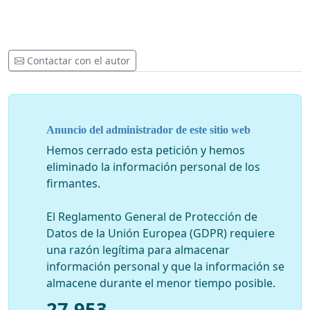
luxemburgués ..... etc.
¿Cuál es el plan de recuperación del gobierno para una
solución? ¿POR QUÉ NO ESCUCHAMOS? No
entendemos ¿POR QUÉ NO ESTÁS ACTUANDO? ¿No
Contactar con el autor
estás lo suficientemente motivado?
¡El mundo está horrorizado por lo que está sucediendo
en este país! ¿Es digno de un país europeo?
Anuncio del administrador de este sitio web
¡Qué crueldad agresiva, qué indiferencia, qué tontería,
Hemos cerrado esta petición y hemos
qué cientos de miles de ejecuciones sin sentido en una
eliminado la información personal de los
granja de césped sin sentido! (alrededor de 150,000
firmantes.
perros mueren allí cada año, ya viven en circunstancias
terribles)
El Reglamento General de Protección de
Datos de la Unión Europea (GDPR) requiere
¡La vida de un animal de refugio podría salvarse con un
una razón legítima para almacenar
sistema de adopción centralmente accesible a nivel
información personal y que la información se
NACIONAL, o incluso adoptarse a través de una
almacene durante el menor tiempo posible.
plataforma de contacto internacional establecida en
Internet! ¿POR QUÉ el país no tiene uno? Ellos no saben
27.953