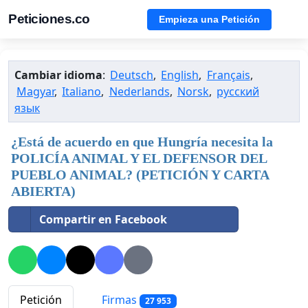
Peticiones.co
Empieza una Petición
Cambiar idioma
:
Deutsch
,
English
,
Français
,
Magyar
,
Italiano
,
Nederlands
,
Norsk
,
русский
язык
¿Está de acuerdo en que Hungría necesita la
POLICÍA ANIMAL Y EL DEFENSOR DEL
PUEBLO ANIMAL? (PETICIÓN Y CARTA
ABIERTA)
Compartir en Facebook
Petición
Firmas
27 953