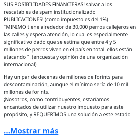
SUS POSIBILIDADES FINANCIERAS! salvar a los
rescatables de spam institucionalizado
PUBLICACIONES! (como impuesto es del 1%)
"MINIMO tiene alrededor de 30,000 perros callejeros en
las calles y espera atención, lo cual es especialmente
significativo dado que se estima que entre 4 y 5
millones de perros viven en el país en total. ellos están
atacando ". (encuesta y opinión de una organización
internacional)
Hay un par de decenas de millones de forints para
descontaminación, aunque el mínimo sería de 10 mil
millones de forints.
¡Nosotros, como contribuyentes, estaríamos
encantados de utilizar nuestro impuesto para este
propósito, y REQUERIMOS una solución a este estado
intolerable!
...Mostrar más
Hay muchos otros ejemplos europeos sobre el tema:
holandés, polaco, turco, italiano, austriaco,