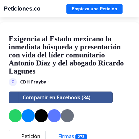
Peticiones.co
Empieza una Petición
Exigencia al Estado mexicano la
inmediata búsqueda y presentación
con vida del líder comunitario
Antonio Díaz y del abogado Ricardo
Lagunes
CDH Frayba
·
C
Compartir en Facebook (34)
Petición
Firmas
273