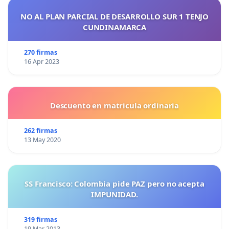
NO AL PLAN PARCIAL DE DESARROLLO SUR 1 TENJO
CUNDINAMARCA
270 firmas
16 Apr 2023
Descuento en matricula ordinaria
262 firmas
13 May 2020
SS Francisco: Colombia pide PAZ pero no acepta
IMPUNIDAD.
319 firmas
19 Mar 2013