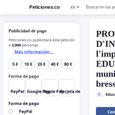
Peticiones.co
Buscar en las p
ES ▼
Publicidad de pago
PRO
Peticiones.co publicitará esta petición
D'I
a
3,000
personas.
l'im
Más información...
EDU/
5 €
10 €
20 €
40 €
80 €
muni
Forma de pago
bres
PayPal
Google Pay
Apple Pay
Tarjeta de crédito
Educa
E
Forma de pago
PayPal
Com