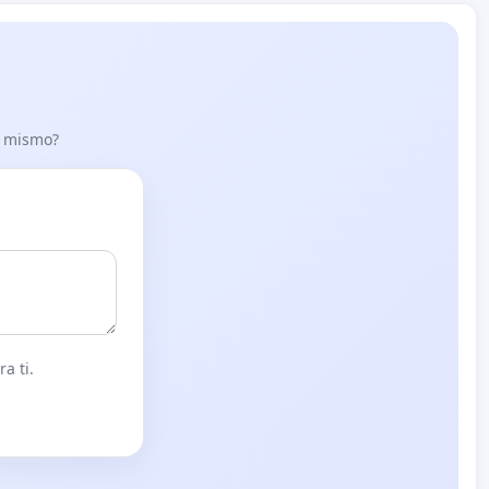
lo mismo?
a ti.