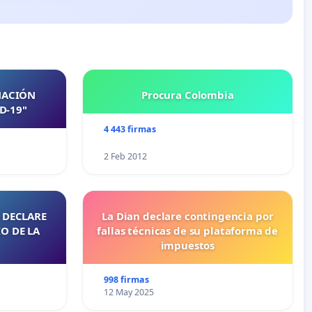
NACIÓN
Procura Colombia
D-19"
4 443 firmas
2 Feb 2012
 DECLARE
La Dian declare contingencia por
O DE LA
fallas técnicas de su plataforma de
impuestos
998 firmas
12 May 2025