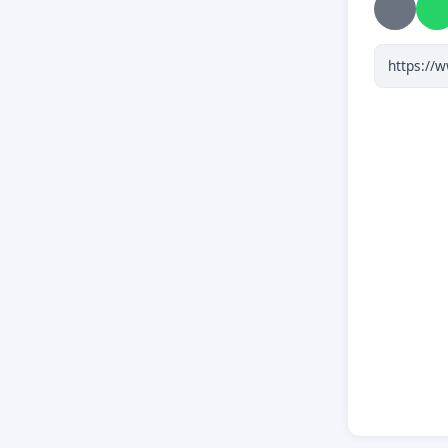
educatiu
suposa p
que hi h
L’Alt Em
Cataluny
habitants
s’haurie
Com pens
infants 
se als s
per mat
Des d’un
ritmes i
detrime