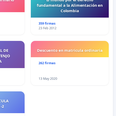
fundamental a la Alimentación en
Colombia
359 firmas
23 Feb 2012
L DE
Descuento en matricula ordinaria
TENJO
A
262 firmas
13 May 2020
CULA
2021-2