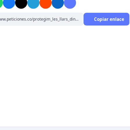
 els infants menors d’un any
amb el problema que això
er les famílies, donada la manca de places de nadons
Copiar enlace
a a la comarca.
pordà, per exemple, és la comarca amb més municipis de
a, n’hi ha 68 i la gran majoria amb menys de 2.500
, si tots els municipis amb escola rural s’hi afegissin, on
n d’escolaritzar tots els nadons menors de dotze mesos?
a la Generalitat donar resposta a les famílies amb
menors d’un any, que es veuen obligades a incorporar-
eus llocs de treball finalitzades les 16 setmanes de baixa
ernitat?
a perspectiva pedagògica i respectuosa als diferents
 processos d’aprenentatge,
aquest model educatiu va en
nt del desenvolupament natural de l’infant.