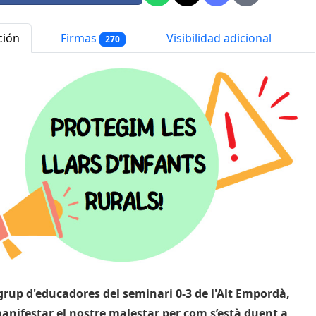
ción
Firmas
Visibilidad adicional
270
grup d'educadores del seminari 0-3 de l'Alt Empordà,
nifestar el nostre malestar per com s’està duent a