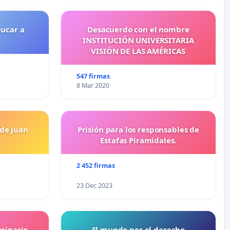
ducar a
Desacuerdo con el nombre
INSTITUCIÓN UNIVERSITARIA
VISIÓN DE LAS AMÉRICAS
547 firmas
8 Mar 2020
 de Juan
Prisión para los responsables de
Estafas Piramidales.
2 452 firmas
23 Dec 2023
erinario
El mundo por el derecho