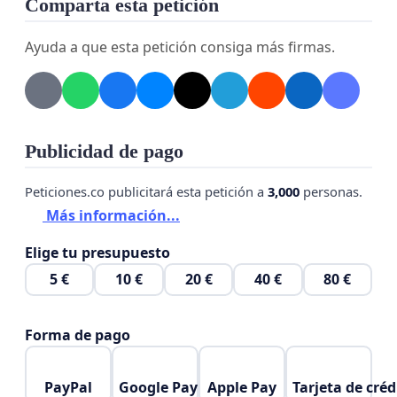
Comparta esta petición
para exigir transparencia, consulta y justificación
en todas las decisiones que afecten a nuestra
Ayuda a que esta petición consiga más firmas.
educación y futuro. Instamos al Ayuntamiento de
Osuna y a la Escuela Universitaria a que escuchen
nuestras preocupaciones y tomen medidas
inmediatas para abordarlas.
Publicidad de pago
Peticiones.co publicitará esta petición a
3,000
personas.
Más información...
Elige tu presupuesto
5 €
10 €
20 €
40 €
80 €
Forma de pago
PayPal
Google Pay
Apple Pay
Tarjeta de créd