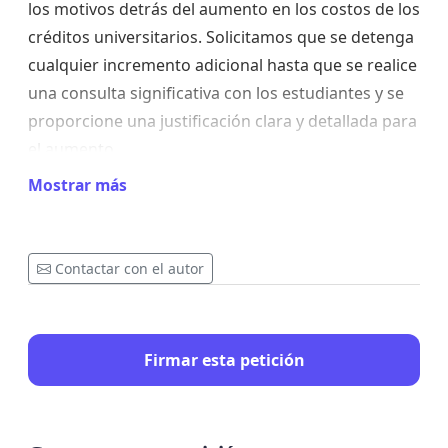
los motivos detrás del aumento en los costos de los
créditos universitarios. Solicitamos que se detenga
cualquier incremento adicional hasta que se realice
una consulta significativa con los estudiantes y se
proporcione una justificación clara y detallada para
el aumento.
Mostrar más
La falta de comunicación y consulta con los
estudiantes es inaceptable y muestra una falta de
respeto hacia aquellos que serán directamente
Contactar con el autor
afectados por estas decisiones. El acceso a la
educación superior debe ser equitativo y justo, y
cualquier cambio en los costos debe estar
Firmar esta petición
respaldado por una explicación transparente y una
discusión abierta con la comunidad estudiantil.
Es imperativo que nos unamos como comunidad