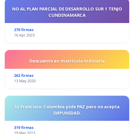
NO AL PLAN PARCIAL DE DESARROLLO SUR 1 TENJO
CUNDINAMARCA
270 firmas
16 Apr 2023
Descuento en matricula ordinaria
262 firmas
13 May 2020
SS Francisco: Colombia pide PAZ pero no acepta
IMPUNIDAD.
319 firmas
19 Mar 2013