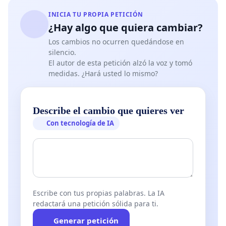
negociación bajo los auspicios del PNUMA.
INICIA TU PROPIA PETICIÓN
¿Hay algo que quiera cambiar?
III.
Convocamos a los Estados a comprometerse con
Los cambios no ocurren quedándose en
las negociaciones que deben conducir a una verdadera
silencio.
gobernanza mundial sobre el ambiente:
El autor de esta petición alzó la voz y tomó
medidas. ¿Hará usted lo mismo?
1. Por medio de la invitación enviada a la Asamblea
General y al Consejo de Seguridad de Naciones Unidas
a fin de extender al ambiente las competencias del
Describe el cambio que quieres ver
Consejo Económico y Social de Naciones Unidas y de
Con tecnología de IA
asegurar en él una
representación adecuada de las ONGs ambientales,
2. Mediante la creación de una Organización Mundial
del Ambiente (OMA), institución especializada de las
Naciones
Escribe con tus propias palabras. La IA
Unidas que agrupe a todos los Estados con nuevas
redactará una petición sólida para ti.
misiones, dotada de medios importantes y capaz de
reforzar las acciones emprendidas por el Programa de
Generar petición