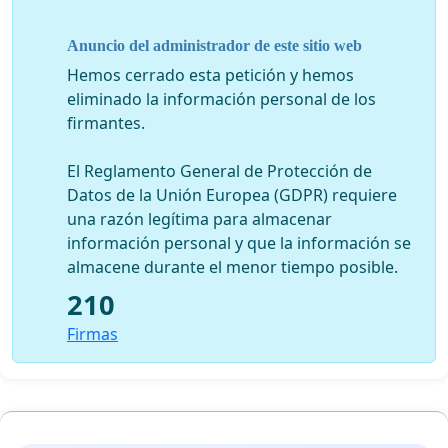
1. La consagración de un principio de no regresión en
derecho ambiental,
Anuncio del administrador de este sitio web
Hemos cerrado esta petición y hemos
2. El compromiso de los Estados de aplicar
eliminado la información personal de los
efectivamente la democracia ambiental, tal como es
firmantes.
definida por el principio 10 de la Declaración de Rio de
1992, a través de los derechos a la información, a la
El Reglamento General de Protección de
participación y al acceso a la justicia, sea ratificando los
Datos de la Unión Europea (GDPR) requiere
instrumentos convencionales existentes en este tema,
una razón legítima para almacenar
sea creando nuevas convenciones regionales o
información personal y que la información se
mundiales,
almacene durante el menor tiempo posible.
3. El compromiso de los Estados, según el caso, de
210
ratificar o adherirse a las convenciones de protección
Firmas
del ambiente mundiales y regionales, ya estén o no en
vigor,
4. El compromiso de los Estados de firmar en Rio la
Convención Mundial sobre el Mercurio en curso de