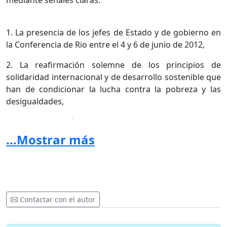
mediante señales claras:
1. La presencia de los jefes de Estado y de gobierno en
la Conferencia de Rio entre el 4 y 6 de junio de 2012,
2. La reafirmación solemne de los principios de
solidaridad internacional y de desarrollo sostenible que
han de condicionar la lucha contra la pobreza y las
desigualdades,
3. La proclamación de la interdependencia entre la paz
y la seguridad en el mundo, el respeto a los derechos
...Mostrar más
humanos y la protección del ambiente,
II.
Convocamos a los Estados a llenar inmediatamente
importantes lagunas del derecho internacional
Contactar con el autor
mediante: