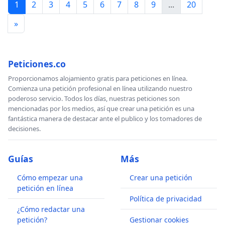
1
2
3
4
5
6
7
8
9
...
20
2011 (informes disponibles, acompañados de 25
recomendaciones en:
www.cidce.org
)
»
Peticiones.co
Proporcionamos alojamiento gratis para peticiones en línea.
Comienza una petición profesional en línea utilizando nuestro
poderoso servicio. Todos los días, nuestras peticiones son
mencionadas por los medios, así que crear una petición es una
fantástica manera de destacar ante el publico y los tomadores de
decisiones.
Guías
Más
Cómo empezar una
Crear una petición
petición en línea
Política de privacidad
¿Cómo redactar una
petición?
Gestionar cookies